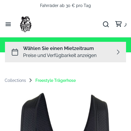
Fahrräder ab 30 € pro Tag
Startseite
Unsere Fahrräder
QFE Shop
Collections
Freestyle Trägerhose
Fahrradwerkstatt
Tourguiding
Strecken